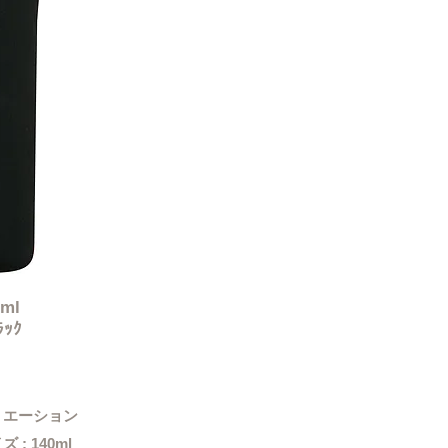
0ml
ﾗｯｸ
リエーション
 : 140ml