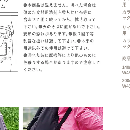
用
カラ
ッ
サイズ
用
カラ
ッ
商品
140
W45
200
W45