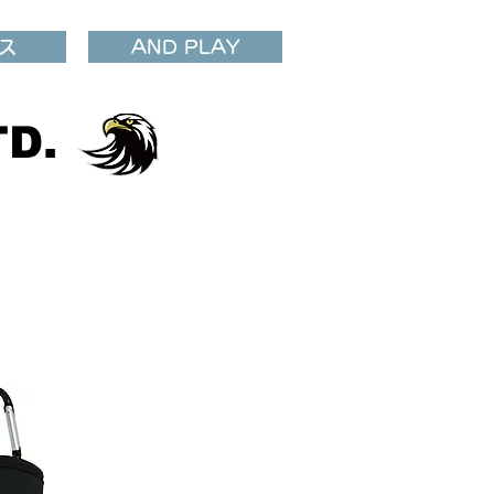
ス
AND PLAY
D.​