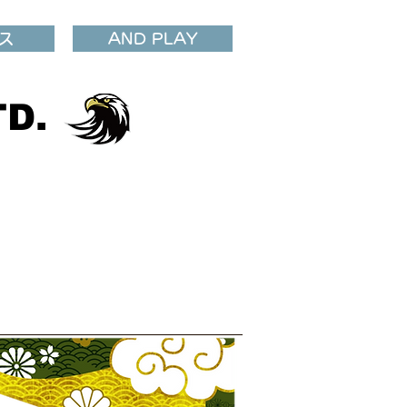
ス
AND PLAY
D.​