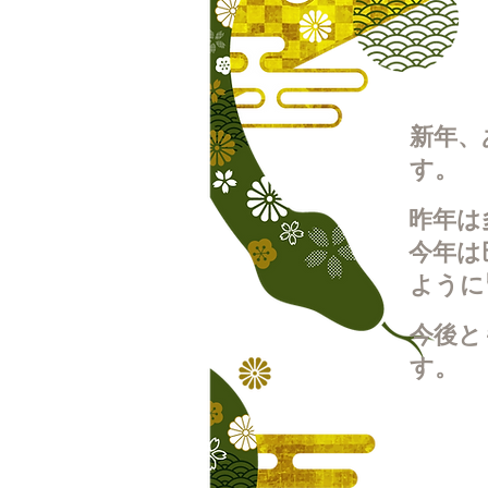
新年、
す。
昨年は
今年は
ように
今後と
す。