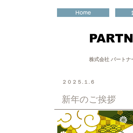
Home
PARTN
​株式会社 パート
​２０２５.１.６
NEW
新年のご挨拶