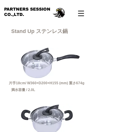
PARTNERS SESSION
CO.,LTD.​
Stand Up ステンレス鍋
片手18cm/ W360×D200×H155 (mm)
​ 重さ674
g
​満水容量 / 2.0L